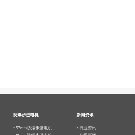
防爆步进电机
新闻资讯
▪
57mm防爆步进电机
▪
行业资讯