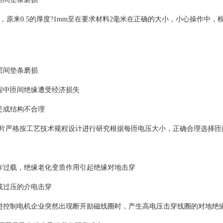
，原来0.5的厚度?1mm至在要求材料2毫米在正确的大小，小心操作中
层间垫条磨损
程中匝间绝缘遭受经济损失
足或结构不合理
母片严格按工艺技术规程设计进行研究根据每匝电压大小，正确合理选择
作过载，绝缘老化变质作用引起绝缘对地击穿
或过压的介电击穿
进控制电机企业突然出现断开励磁线圈时，产生高电压击穿线圈的对地绝