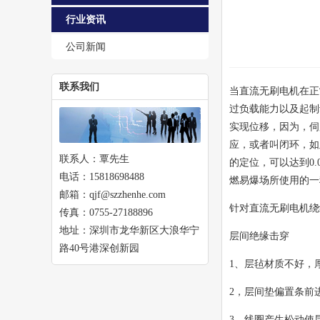
行业资讯
公司新闻
联系我们
当直流无刷电机在正
过负载能力以及起制
实现位移，因为，伺
应，或者叫闭环，如
联系人：覃先生
的定位，可以达到0
电话：15818698488
燃易爆场所使用的一
邮箱：qjf@szzhenhe.com
针对直流无刷电机绕
传真：0755-27188896
地址：深圳市龙华新区大浪华宁
层间绝缘击穿
路40号港深创新园
1、层毡材质不好，
2，层间垫偏置条前
3、线圈产生松动使