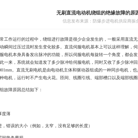
无刷直流电动机绕组的绝缘故障的原
信息发布来源：
防爆步进电机
供应商振
常工作运行的过程中，绕组进行故障是很少企业发生的，一般采用直流无
动瞬间过压过流时发生变化较多。直流伺服电机基本上可以这样理解，伺
服电机本身具备发出脉冲的功能，所以伺服电机每旋转一个角度，都会发
此一来，系统就会知道发了多少脉冲给伺服电机，同时又收了多少脉冲回
.001mm。直流无刷电机是由电动机主体和驱动器组成的一种同步电机，
种电机，运行时不产生电火花。匝间、线圈引线、端部槽口以及端部线圈
组故障原因总结如下：
厚度薄
进，错误的大小（例如，太窄，没有足够的长度）
层间垫条磨损