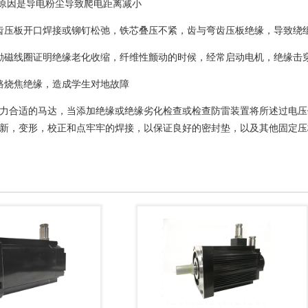
，原因是导电粉尘导致爬电距离减小
齿压板开口焊接或铆钉松弛，铁芯叠压不紧，齿与弯齿压板绝缘，导致绕
励磁线圈证明绝缘老化收缩，纤维性颤动的时候，经常启动电机，绝缘击
路烧焦绝缘，造成学生对地故障
力合适的马达，当添加绝缘或绝缘劣化检查或检查防雷装置将所述过电压
新，变形，校正和点牢牢的焊接，以保证良好的密封垫，以及其他固定压