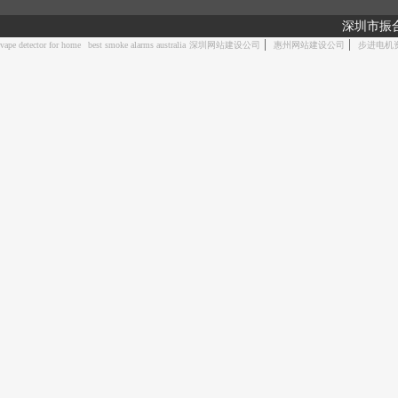
深圳市振
|
|
vape detector for home
best smoke alarms australia
深圳网站建设公司
惠州网站建设公司
步进电机