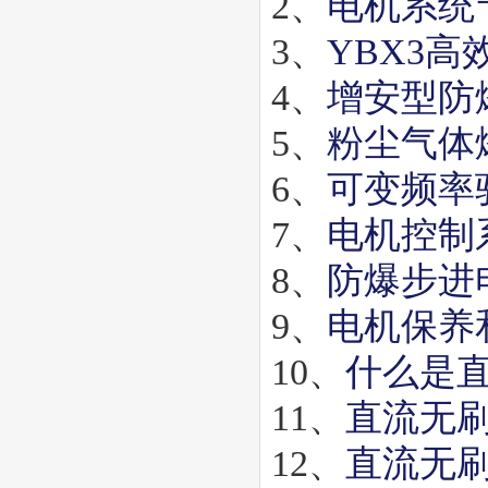
2、
电机系统
3、
YBX3
4、
增安型防
5、
粉尘气体
6、
可变频率
7、
电机控制
8、
防爆步进
9、
电机保养
10、
什么是
11、
直流无
12、
直流无