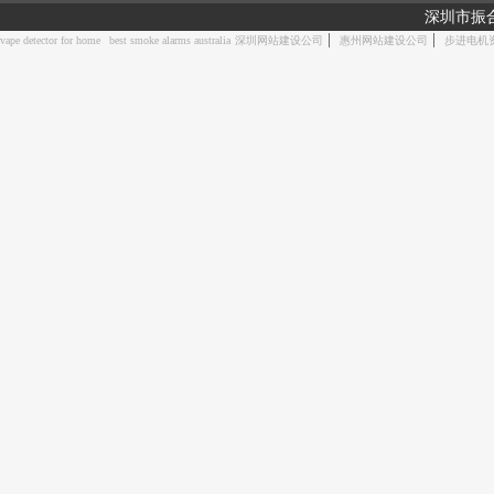
深圳市振
|
|
vape detector for home
best smoke alarms australia
深圳网站建设公司
惠州网站建设公司
步进电机