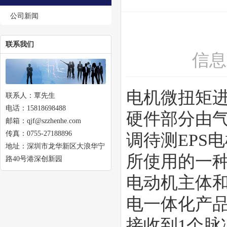
公司新闻
联系我们
信息
电机微扭矩
联系人：覃先生
电话：15818698488
硬件部分由
邮箱：qjf@szzhenhe.com
传真：0755-27188896
调待测EPS
地址：深圳市龙华新区大浪华宁
所使用的一
路40号港深创新园
电动机主体
电一体化产
接收到1个脉